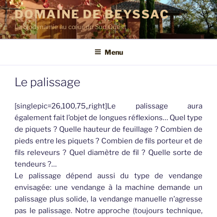
Aller
DOMAINE DE BEYSSAC
au
La biodynamie au cœur du Sud Ouest
contenu
principal
Menu
Le palissage
[singlepic=26,100,75,,right]Le palissage aura
également fait l’objet de longues réflexions… Quel type
de piquets ? Quelle hauteur de feuillage ? Combien de
pieds entre les piquets ? Combien de fils porteur et de
fils releveurs ? Quel diamètre de fil ? Quelle sorte de
tendeurs ?…
Le palissage dépend aussi du type de vendange
envisagée: une vendange à la machine demande un
palissage plus solide, la vendange manuelle n’agresse
pas le palissage. Notre approche (toujours technique,