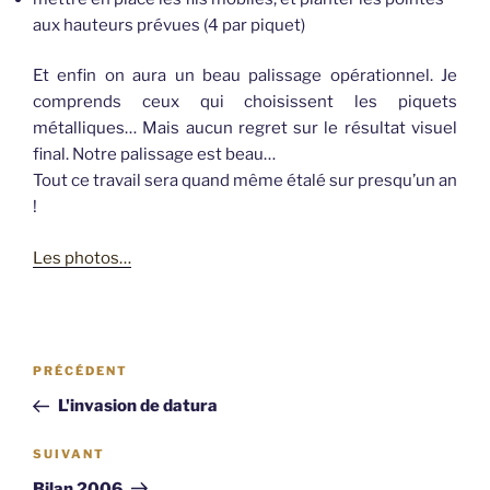
aux hauteurs prévues (4 par piquet)
Et enfin on aura un beau palissage opérationnel. Je
comprends ceux qui choisissent les piquets
métalliques… Mais aucun regret sur le résultat visuel
final. Notre palissage est beau…
Tout ce travail sera quand même étalé sur presqu’un an
!
Les photos…
Navigation
Article
PRÉCÉDENT
de
précédent
L'invasion de datura
l’article
Article
SUIVANT
suivant
Bilan 2006