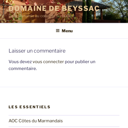
Aller
DOMAINE DE BEYSSAC
au
La biodynamie au cœur du Sud Ouest
contenu
principal
Menu
Laisser un commentaire
Vous devez
vous connecter
pour publier un
commentaire.
LES ESSENTIELS
AOC Côtes du Marmandais