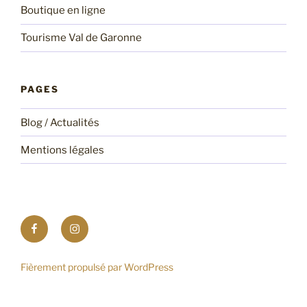
Boutique en ligne
Tourisme Val de Garonne
PAGES
Blog / Actualités
Mentions légales
Suivez
Abonnez
notre
vous
page
à
Fièrement propulsé par WordPress
Facebook
notre
feed