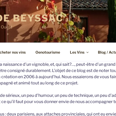
DE BEYSSAC
 Ouest
cheter nos vins
Oenotourisme
Les Vins
Blog / Act
 naissance d’un vignoble, et, qui sait?…, peut-être d’un gran
re consigné durablement. L’objet de ce blog est de noter tou
sa création en 2006 à aujourd’hui. Nous essaierons de vous fair
agné et animé tout au long de ce projet.
u de sérieux, un peu d’humour, un peu de technique, un peu d’ad
t ce qu’il faut pour vous donner envie de nous accompagner to
s : deux parisiens, aux attaches provinciales, qui ont eu envie