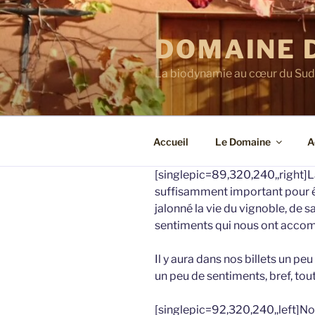
Aller
au
DOMAINE 
contenu
principal
La biodynamie au cœur du Sud
Accueil
Le Domaine
A
[singlepic=89,320,240,,right]La
suffisamment important pour êt
jalonné la vie du vignoble, de 
sentiments qui nous ont accomp
Il y aura dans nos billets un pe
un peu de sentiments, bref, tou
[singlepic=92,320,240,,left]Nou