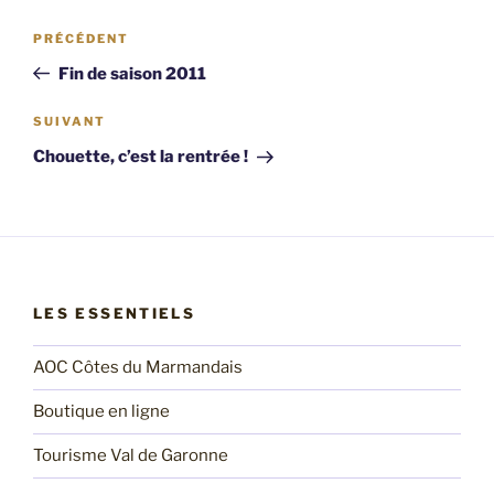
Navigation
Article
PRÉCÉDENT
de
précédent
Fin de saison 2011
l’article
Article
SUIVANT
suivant
Chouette, c’est la rentrée !
LES ESSENTIELS
AOC Côtes du Marmandais
Boutique en ligne
Tourisme Val de Garonne