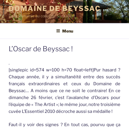
Aller
DOMAINE DE BEYSSAC
au
La biodynamie au cœur du Sud Ouest
contenu
principal
Menu
L’Oscar de Beyssac !
.
[singlepic id=574 w=100 h=70 float=left]Pur hasard ?
Chaque année, il y a simultanéité entre des succès
français extraordinaires et ceux du Domaine de
Beyssac… A moins que ce ne soit le contraire! En ce
dimanche 26 février, c’est l’avalanche d’Oscars pour
l’équipe de « The Artist »; le même jour, notre troisième
cuvée L’Essentiel 2010 décroche aussi sa médaille !
Faut-il y voir des signes ? En tout cas, pourvu que ça