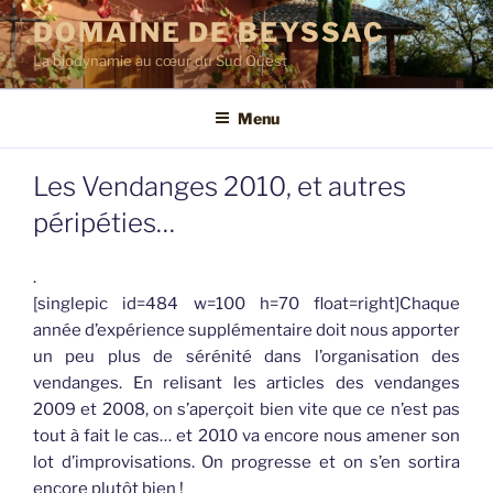
Aller
DOMAINE DE BEYSSAC
au
La biodynamie au cœur du Sud Ouest
contenu
principal
Menu
Les Vendanges 2010, et autres
péripéties…
.
[singlepic id=484 w=100 h=70 float=right]Chaque
année d’expérience supplémentaire doit nous apporter
un peu plus de sérénité dans l’organisation des
vendanges. En relisant les
artic
les des vendanges
2009 et 2008, on s’aperçoit bien vite que ce n’est pas
tout à fait le cas… et 2010 va encore nous amener son
lot d’improvisations. On progresse et on s’en sortira
encore plutôt bien !