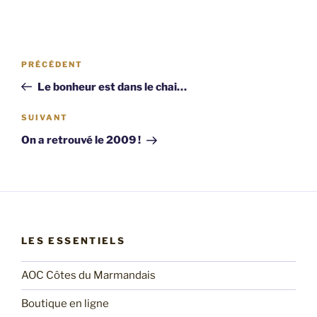
Navigation
Article
PRÉCÉDENT
de
précédent
Le bonheur est dans le chai…
l’article
Article
SUIVANT
suivant
On a retrouvé le 2009 !
LES ESSENTIELS
AOC Côtes du Marmandais
Boutique en ligne