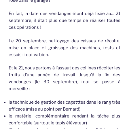
rosé dans le garage !
En fait, la date des vendanges étant déjà fixée au… 21
septembre, il était plus que temps de réaliser toutes
ces opérations !
Le 20 septembre, nettoyage des caisses de
récolte,
mise en
pla
ce et graissage des machines, tests et
essais : tout va bien.
Et le 21, nous partons à l’assaut des collines
récolt
er les
fruits
d’u
ne année de
trava
il. Jusqu’à la fin des
vendanges (le 30 septembre), tout se passe à
merveil
le :
la technique de gestion des
cagetttes
dans le rang très
effica
ce (mise au point par Bernard)
le matériel complémentaire rendant la tâche plus
confortab
le (surtout le tapis élévateur)