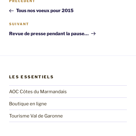
Article
PRÉCÉDENT
de
précédent
Tous nos voeux pour 2015
l’article
Article
SUIVANT
suivant
Revue de presse pendant la pause…
LES ESSENTIELS
AOC Côtes du Marmandais
Boutique en ligne
Tourisme Val de Garonne