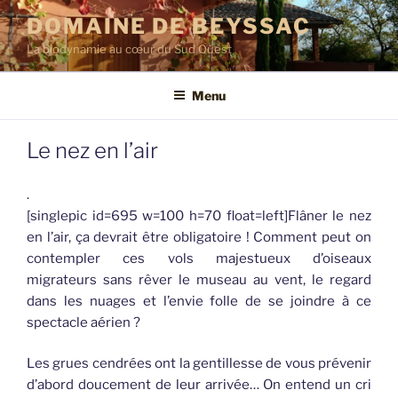
Aller
DOMAINE DE BEYSSAC
au
La biodynamie au cœur du Sud Ouest
contenu
principal
Menu
Le nez en l’air
.
[singlepic id=695 w=100 h=70 float=left]Flâner le nez
en l’air, ça devrait être obligatoire ! Comment peut on
contempler ces vols majestueux d’oiseaux
migrateurs sans rêver le museau au vent, le regard
dans les nuages et l’envie folle de se joindre à ce
spectacle aérien ?
Les grues cendrées ont la gentillesse de vous prévenir
d’abord doucement de leur arrivée… On entend un cri