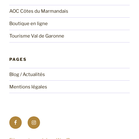
AOC Côtes du Marmandais
Boutique en ligne
Tourisme Val de Garonne
PAGES
Blog / Actualités
Mentions légales
Suivez
Abonnez
notre
vous
page
à