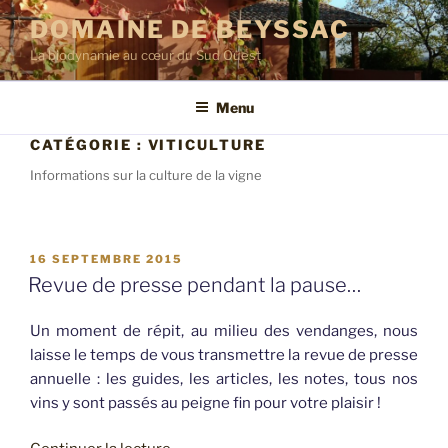
Aller
DOMAINE DE BEYSSAC
au
La biodynamie au cœur du Sud Ouest
contenu
principal
Menu
CATÉGORIE :
VITICULTURE
Informations sur la culture de la vigne
PUBLIÉ
16 SEPTEMBRE 2015
LE
Revue de presse pendant la pause…
Un moment de répit, au milieu des vendanges, nous
laisse le temps de vous transmettre la revue de presse
annuelle : les guides, les articles, les notes, tous nos
vins y sont passés au peigne fin pour votre plaisir !