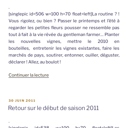
.
[singlepic id=506 w=100 h=70 float=left]La routine ? !
Vous rigolez, ou bien ? Passer le printemps et l’été à
regarder les petites fleurs pousser ne ressemble pas
tout à fait à la vie rêvée du gentleman farmer… Planter
les nouvelles vignes, mettre le 2010 en
bouteilles, entretenir les vignes existantes, faire les
marchés de pays, soutirer, entonner, ouiller, déguster,
déclarer ! Allez, au boulot !
de
Continuer la lecture
« Occupations
printemps
/
PUBLIÉ
30 JUIN 2011
été… »
LE
Retour sur le début de saison 2011
.
[singlepic id=538 w=100 h=70 float=left]Les