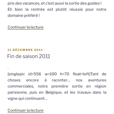
pris des vacances, et c’est aussi la sortie des guides !
Eh bien la rentrée est plutôt réussie pour notre
domaine préféré !
de
Continuer la lecture
« Chouette,
c’est
la
PUBLIÉ
11 DÉCEMBRE 2011
rentrée
LE
Fin de saison 2011
! »
.
[singlepic id=556 w=100 h=70 float=left]Tant de
choses encore à raconter… nos aventures
commerciales, notre première sortie en région
parisienne, puis en Belgique, et les travaux dans la
vigne qui continuent…
de
Continuer la lecture