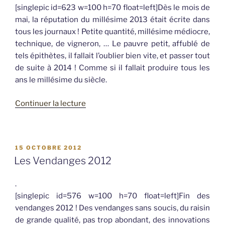
[singlepic id=623 w=100 h=70 float=left]Dès le mois de
mai, la réputation du millésime 2013 était écrite dans
tous les journaux ! Petite quantité, millésime médiocre,
technique, de vigneron, … Le pauvre petit, affublé de
tels épithètes, il fallait l’oublier bien vite, et passer tout
de suite à 2014 ! Comme si il fallait produire tous les
ans le millésime du siècle.
de
Continuer la lecture
« Laissons
le
millésime
PUBLIÉ
15 OCTOBRE 2012
s’exprimer
LE
Les Vendanges 2012
! »
.
[singlepic id=576 w=100 h=70 float=left]Fin des
vendanges 2012 ! Des vendanges sans soucis, du raisin
de grande qualité, pas trop abondant, des innovations