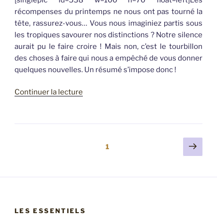
récompenses du printemps ne nous ont pas tourné la
tête, rassurez-vous… Vous nous imaginiez partis sous
les tropiques savourer nos distinctions ? Notre silence
aurait pu le faire croire ! Mais non, c’est le tourbillon
des choses à faire qui nous a empêché de vous donner
quelques nouvelles. Un résumé s’impose donc !
de
Continuer la lecture
« Retour
sur
le
début
Pagination
Page
Page
1
de
suiv
des
saison
publications
2011 »
LES ESSENTIELS