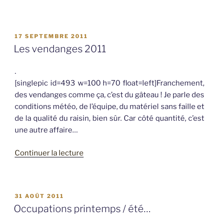
« Fin
de
saison
PUBLIÉ
17 SEPTEMBRE 2011
2011 »
LE
Les vendanges 2011
.
[singlepic id=493 w=100 h=70 float=left]Franchement,
des vendanges comme ça, c’est du gâteau ! Je parle des
conditions météo, de l’équipe, du matériel sans faille et
de la qualité du raisin, bien sûr. Car côté quantité, c’est
une autre affaire…
de
Continuer la lecture
« Les
vendanges
2011 »
PUBLIÉ
31 AOÛT 2011
LE
Occupations printemps / été…