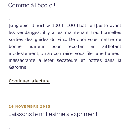
LE
Comme à l’école !
les
Suzukii
.
n’auront
[singlepic id=661 w=100 h=100 float=left]Juste avant
pas
les vendanges, il y a les maintenant traditionnelles
! »
sorties des guides du vin… De quoi vous mettre de
bonne humeur pour récolter en sifflotant
modestement, ou au contraire, vous filer une humeur
massacrante à jeter sécateurs et bottes dans la
Garonne !
de
Continuer la lecture
« Comme
à
l’école
PUBLIÉ
24 NOVEMBRE 2013
! »
LE
Laissons le millésime s’exprimer !
.