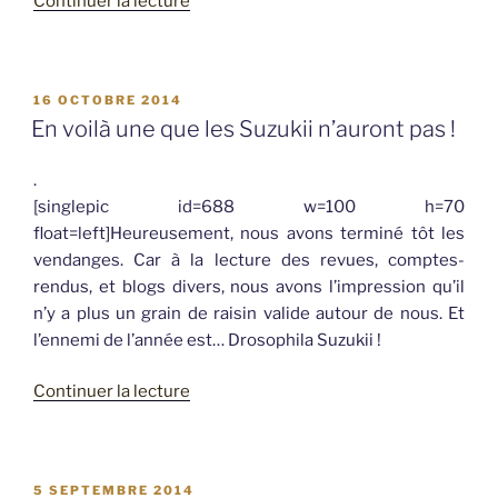
de
Continuer la lecture
« Revue
de
presse
PUBLIÉ
16 OCTOBRE 2014
pendant
LE
En voilà une que les Suzukii n’auront pas !
la
pause… »
.
[singlepic id=688 w=100 h=70
float=left]Heureusement, nous avons terminé tôt les
vendanges. Car à la lecture des revues, comptes-
rendus, et blogs divers, nous avons l’impression qu’il
n’y a plus un grain de raisin valide autour de nous. Et
l’ennemi de l’année est… Drosophila Suzukii !
de
Continuer la lecture
« En
voilà
une
PUBLIÉ
5 SEPTEMBRE 2014
que